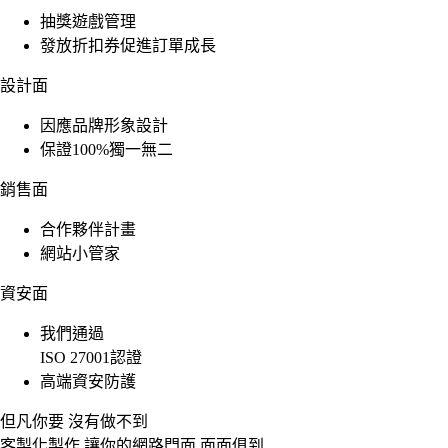
抽獎遊戲管理
發放折扣券促進訂單成長
設計面
因應品牌形象設計
保證100%獨一無二
銷售面
合作夥伴計畫
網站小管家
資安面
我們通過
ISO 27001認證
高端資安防護
但凡你要 沒有做不到
客製化製作
讓你的網路門面
面面俱到